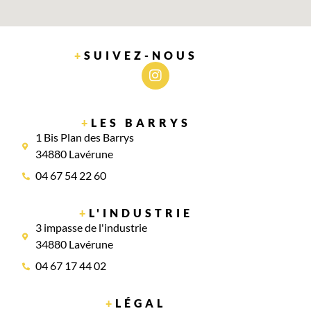
+
SUIVEZ-NOUS
+
LES BARRYS
1 Bis Plan des Barrys
34880 Lavérune
04 67 54 22 60
+
L'INDUSTRIE
3 impasse de l'industrie
34880 Lavérune
04 67 17 44 02
+
LÉGAL